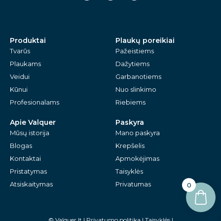
e
t
t
b
a
u
o
g
b
o
r
e
k
a
m
Produktai
Plaukų poreikiai
Tvarūs
Pažeistiems
Plaukams
Dažytiems
Veidui
Garbanotiems
Kūnui
Nuo slinkimo
Profesionalams
Riebiems
Apie Valquer
Paskyra
Mūsų istorija
Mano paskyra
Blogas
Krepšelis
Kontaktai
Apmokėjimas
Pristatymas
Taisyklės
Atsiskaitymas
Privatumas
0
© Valquer.lt | Privatumo politika | Taisyklės |