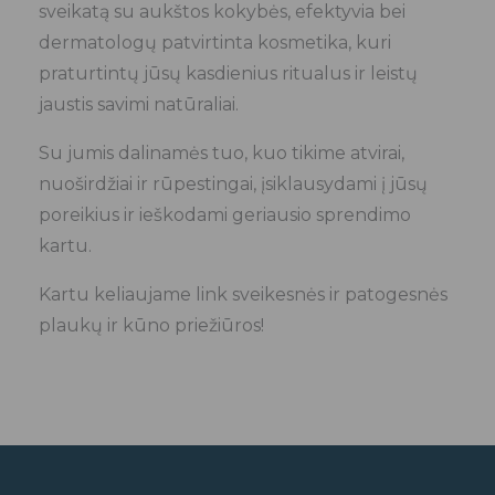
sveikatą su aukštos kokybės, efektyvia bei
dermatologų patvirtinta kosmetika, kuri
praturtintų jūsų kasdienius ritualus ir leistų
jaustis savimi natūraliai.
Su jumis dalinamės tuo, kuo tikime atvirai,
nuoširdžiai ir rūpestingai, įsiklausydami į jūsų
poreikius ir ieškodami geriausio sprendimo
kartu.
Kartu keliaujame link sveikesnės ir patogesnės
plaukų ir kūno priežiūros!