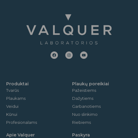
F
I
Y
a
n
o
c
s
u
e
t
t
b
a
u
o
g
b
o
r
e
k
a
m
Produktai
Plaukų poreikiai
Tvarūs
Pažeistiems
Plaukams
Dažytiems
Veidui
Garbanotiems
Kūnui
Nuo slinkimo
Profesionalams
Riebiems
Apie Valquer
Paskyra