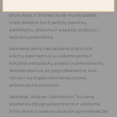
šia nuostabia kosmetika. Vertiname
profesionalus, kurie kasdien dirba su šiais
produktais, ir žmones, kurie mumis pasitiki,
todėl siekiame kurti santykį, paremtą
pasitikėjimu, atidumu ir pagarbiu požiūriu į
kiekvieną pasirinkimą.
Kiekvieną dieną mes siekiame praturtinti
klientų pasirinkimus su veiksmingomis ir
kokybiškomis plaukų priežiūros priemonėmis,
dalindamiesi tuo, ką patys išbandome, kuo
tikime ir ką drąsiai rekomenduotume
artimiausiems žmonėms.
Ispanijoje „Valquer Laboratorios“ kuriama
kosmetika džiugina išskirtinėmis ir veikliomis
formulėmis, tvariais produkcijos sprendimais bei