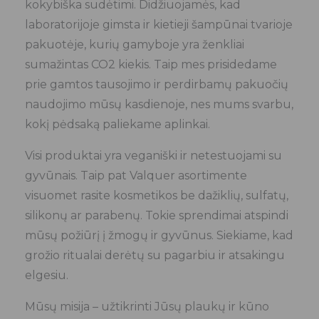
kokybiška sudėtimi. Didžiuojamės, kad
laboratorijoje gimsta ir kietieji šampūnai tvarioje
pakuotėje, kurių gamyboje yra ženkliai
sumažintas CO2 kiekis. Taip mes prisidedame
prie gamtos tausojimo ir perdirbamų pakuočių
naudojimo mūsų kasdienoje, nes mums svarbu,
kokį pėdsaką paliekame aplinkai.
Visi produktai yra veganiški ir netestuojami su
gyvūnais. Taip pat Valquer asortimente
visuomet rasite kosmetikos be dažiklių, sulfatų,
silikonų ar parabenų. Tokie sprendimai atspindi
mūsų požiūrį į žmogų ir gyvūnus. Siekiame, kad
grožio ritualai derėtų su pagarbiu ir atsakingu
elgesiu.
Mūsų misija – užtikrinti Jūsų plaukų ir kūno