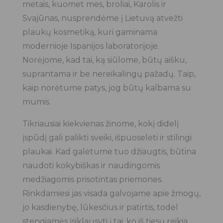
metais, kuomet mes, broliai, Karolis ir
Svajūnas, nusprendėme į Lietuvą atvežti
plaukų kosmetiką, kuri gaminama
modernioje Ispanijos laboratorijoje.
Norėjome, kad tai, ką siūlome, būtų aišku,
suprantama ir be nereikalingų pažadų. Taip,
kaip norėtume patys, jog būtų kalbama su
mumis.
Tikriausiai kiekvienas žinome, kokį didelį
įspūdį gali palikti sveiki, išpuoselėti ir stilingi
plaukai. Kad galėtume tuo džiaugtis, būtina
naudoti kokybiškas ir naudingomis
medžiagomis prisotintas priemones.
Rinkdamiesi jas visada galvojame apie žmogų,
jo kasdienybę, lūkesčius ir patirtis, todėl
stengiamės įsiklausyti į tai, ko iš tiesų reikia