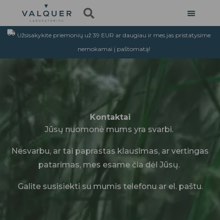
Pereiti
prie
turinio
Užsisakykite priemonių už 39 EUR ar daugiau ir mes jas pristatysime
nemokamai į paštomatą!
Kontaktai
Jūsų nuomonė mums yra svarbi.
Nesvarbu, ar tai paprastas klausimas, ar vertingas
patarimas, mes esame čia dėl Jūsų.
Galite susisiekti su mumis telefonu ar el. paštu.