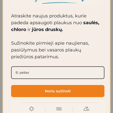
El. pašto adresas
*
Atraskite naujus produktus, kurie
padeda apsaugoti plaukus nuo
saulės,
chloro
ir
jūros druskų.
Žinutė
*
Sužinokite pirmieji apie naujienas,
pasiūlymus bei vasaros plaukų
priežiūros patarimus.
Siųsti
Noriu sužinoti