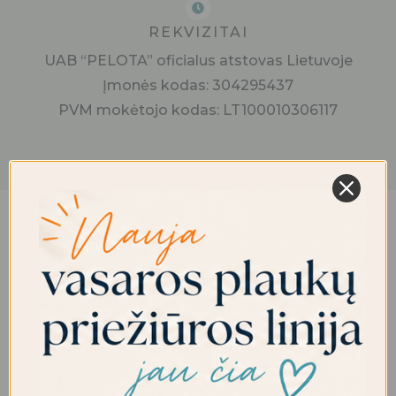
REKVIZITAI
UAB “PELOTA” oficialus atstovas Lietuvoje
Įmonės kodas: 304295437
PVM mokėtojo kodas: LT100010306117
Vardas
*