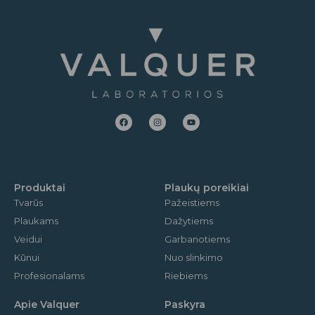
F
I
Y
a
n
o
c
s
u
e
t
t
b
a
u
o
g
b
o
r
e
k
a
m
Produktai
Plaukų poreikiai
Tvarūs
Pažeistiems
Plaukams
Dažytiems
Veidui
Garbanotiems
Kūnui
Nuo slinkimo
Profesionalams
Riebiems
Apie Valquer
Paskyra