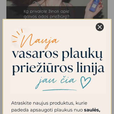
priežiūrą?
Ką privalote žinoti apie
galvos odos priežiūrą?
Parašykite komentarą
/
Plaukų priežiūra
/
admin
Skiriama nemažai dėmesio kūno ar veido odos
priežiūrai, tačiau kaip teisingai puoselėti galvos
odą? Sveika ir prižiūrėta galvos oda yra pirmas
žingsnis link išpuoselėtų plaukų. Ant galvos odos
kaupiasi ne tik negyvų ląstelių sluoksnis, bet ir
Atraskite naujus produktus, kurie
nugula daugelis naudojamų kosmetikos kaip
padeda apsaugoti plaukus nuo
saulės,