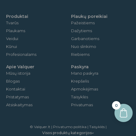
o
g
b
o
r
e
k
a
m
Produktai
Plaukų poreikiai
Tvarūs
Pažeistiems
Plaukams
Dažytiems
Veidui
Garbanotiems
Kūnui
Nuo slinkimo
Profesionalams
Riebiems
Apie Valquer
Paskyra
Mūsų istorija
Mano paskyra
Blogas
Krepšelis
Kontaktai
Apmokėjimas
Pristatymas
Taisyklės
Atsiskaitymas
Privatumas
0
© Valquer.lt | Privatumo politika | Taisyklės |
Visos produktų kategorijos