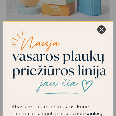
Valquer kietieji šampūnai
Parašykite komentarą
/
Naujienos
,
Valquer
Produkcija
/
admin
Pakuotėse nenaudojamas plastikas Iš 100%
perdirbtų medžiagų CO2 emisijos lygio
mažinimas Netestuota su gyvūnais Draugiškas
aplinkai Ar žinojote, kad šampūnas gali žaloti
plaukus? Šampūnas keičia mūsų natural pH.
Putojimo efektui naudojame alternatyvias
Atraskite naujus produktus, kurie
medžiagas muilui ar sulfatams. Ar tai praktiškas
padeda apsaugoti plaukus nuo
saulės,