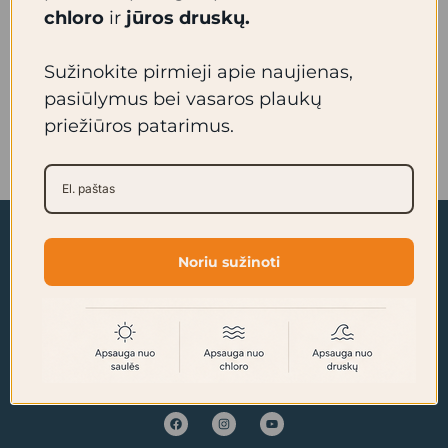
chloro
ir
jūros druskų.
ir tvarus produktas? Veganiškas, be plastiko,
netestuojamas ant gyvūnų bei patogus
Sužinokite pirmieji apie naujienas,
keliaujant. Ar žinojote, jog galima […]
pasiūlymus bei vasaros plaukų
priežiūros patarimus.
Read More »
Noriu sužinoti
F
I
Y
a
n
o
c
s
u
e
t
t