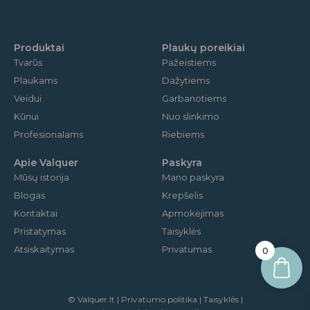
b
a
u
o
g
b
o
r
e
k
a
m
Produktai
Plaukų poreikiai
Tvarūs
Pažeistiems
Plaukams
Dažytiems
Veidui
Garbanotiems
Kūnui
Nuo slinkimo
Profesionalams
Riebiems
Apie Valquer
Paskyra
Mūsų istorija
Mano paskyra
Blogas
Krepšelis
Kontaktai
Apmokėjimas
Pristatymas
Taisyklės
Atsiskaitymas
Privatumas
0
© Valquer.lt | Privatumo politika | Taisyklės |