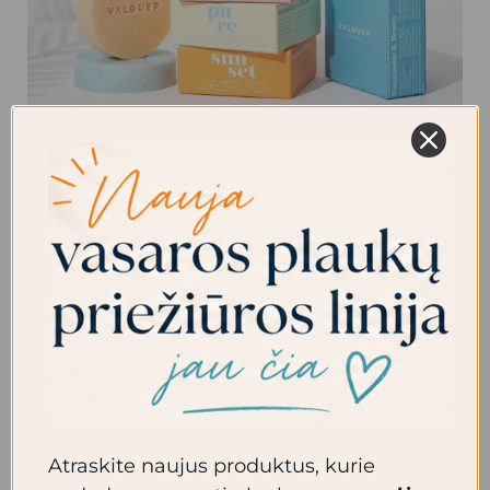
Valquer kietieji šampūnai
Parašykite komentarą
/
Naujienos
,
Valquer
Produkcija
/
admin
Pakuotėse nenaudojamas plastikas Iš 100%
perdirbtų medžiagų CO2 emisijos lygio
mažinimas Netestuota su gyvūnais Draugiškas
aplinkai Ar žinojote, kad šampūnas gali žaloti
plaukus? Šampūnas keičia mūsų natural pH.
Atraskite naujus produktus, kurie
Putojimo efektui naudojame alternatyvias