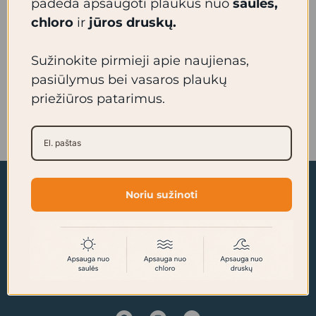
padeda apsaugoti plaukus nuo
saulės,
medžiagas muilui ar sulfatams. Ar tai praktiškas
chloro
ir
jūros druskų.
ir tvarus produktas? Veganiškas, be plastiko,
netestuojamas ant gyvūnų bei patogus
Sužinokite pirmieji apie naujienas,
keliaujant. Ar žinojote, jog galima […]
pasiūlymus bei vasaros plaukų
priežiūros patarimus.
Read More »
Noriu sužinoti
F
I
Y
a
n
o