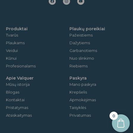
c
s
u
e
t
t
b
a
u
o
g
b
o
r
e
k
a
m
Produktai
Plaukų poreikiai
Tvarūs
Pažeistiems
Plaukams
Dažytiems
Veidui
Garbanotiems
Kūnui
Nuo slinkimo
Profesionalams
Riebiems
Apie Valquer
Paskyra
Mūsų istorija
Mano paskyra
Blogas
Krepšelis
Kontaktai
Apmokėjimas
Pristatymas
Taisyklės
Atsiskaitymas
Privatumas
0