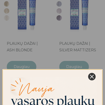
PLAUKŲ DAŽAI |
PLAUKŲ DAŽAI |
ASH BLONDE
SILVER MATTIZERS
Daugiau
Daugiau