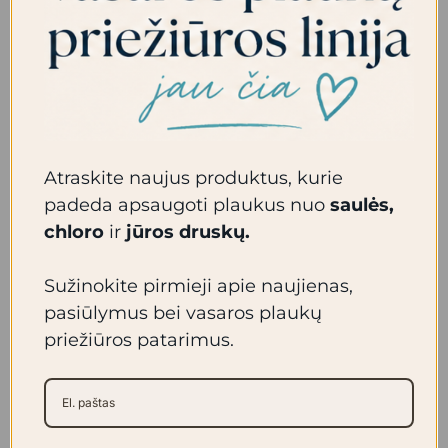
PLAUKŲ DAŽAI |
Atraskite naujus produktus, kurie
SUPER
PLAUKŲ DAŽAI |
padeda apsaugoti plaukus nuo
saulės,
LIGHTENING
SANDY BLONDE
chloro
ir
jūros druskų.
Sužinokite pirmieji apie naujienas,
Daugiau
Daugiau
pasiūlymus bei vasaros plaukų
priežiūros patarimus.