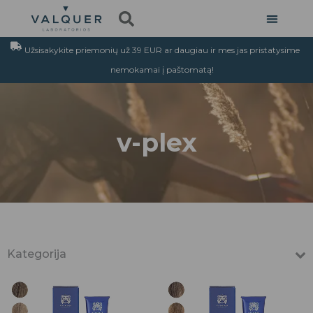
Pereiti
prie
turinio
Užsisakykite priemonių už 39 EUR ar daugiau ir mes jas pristatysime
nemokamai į paštomatą!
v-plex
Kategorija