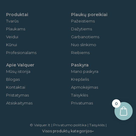
o
r
e
k
a
m
Produktai
Plaukų poreikiai
Tvarūs
Pažeistiems
Plaukams
Dažytiems
Veidui
Garbanotiems
Kūnui
Nuo slinkimo
Profesionalams
Riebiems
Apie Valquer
Paskyra
Mūsų istorija
Mano paskyra
Blogas
Krepšelis
Kontaktai
Apmokėjimas
Pristatymas
Taisyklės
Atsiskaitymas
Privatumas
0
© Valquer.lt | Privatumo politika | Taisyklės |
Visos produktų kategorijos