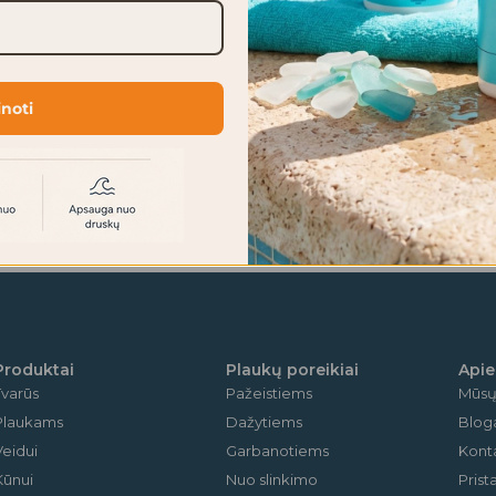
inoti
Produktai
Plaukų poreikiai
Apie
Tvarūs
Pažeistiems
Mūsų 
Plaukams
Dažytiems
Blog
Veidui
Garbanotiems
Kont
Kūnui
Nuo slinkimo
Pris