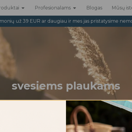
roduktai
Profesionalams
Blogas
Mūsų isto
Open Produktai
Open Profesionalams
emonių už 39 EUR ar daugiau ir mes jas pristatysime nem
svesiems plaukams