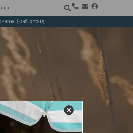
rija
okamai į paštomatą!