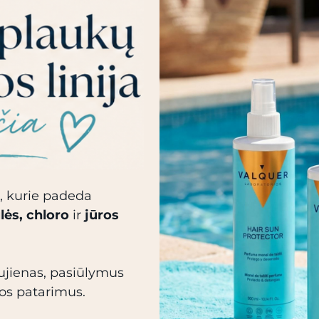
, kurie padeda
lės, chloro
ir
jūros
aujienas, pasiūlymus
ros patarimus.