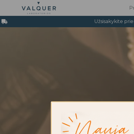
Pereiti
P
prie
turinio
Užsisakykite pri