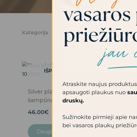
Kategorija
IŠPARDUOTA
Atraskite naujus produktus
Silver platinum
apsaugoti plaukus nuo
sau
šampūnas 1000ml
druskų.
46.00
€
Sužinokite pirmieji apie n
bei vasaros plaukų priežiū
Daugiau