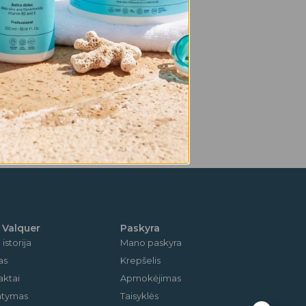
 Valquer
Paskyra
istorija
Mano paskyra
as
Krepšelis
aktai
Apmokėjimas
tatymas
Taisyklės