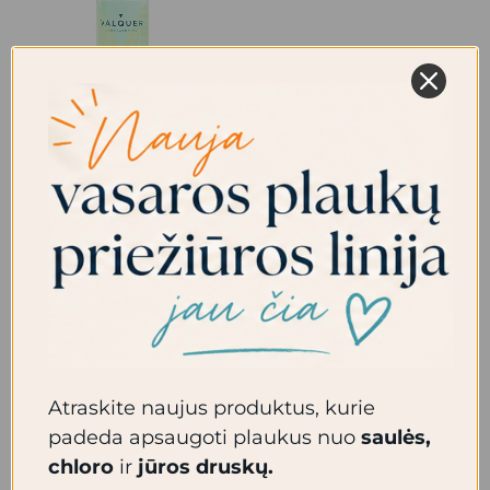
Labai švelnus
vaikiškas šampūnas
400ml
21.30
€
Į krepšelį
Atraskite naujus produktus, kurie
padeda apsaugoti plaukus nuo
saulės,
chloro
ir
jūros druskų.