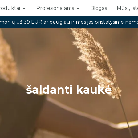
roduktai
Profesionalams
Blogas
Mūsų isto
Open Produktai
Open Profesionalams
emonių už 39 EUR ar daugiau ir mes jas pristatysime nem
šaldanti kaukė