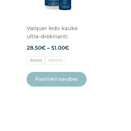
may
be
chosen
on
Valquer ledo kaukė
the
ultra-drėkinanti
product
28.50
€
–
51.00
€
page
300ml
1000ml
Pasirinkti savybes