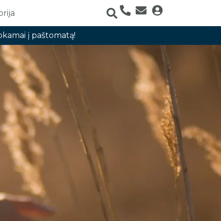
rija
okamai į paštomatą!