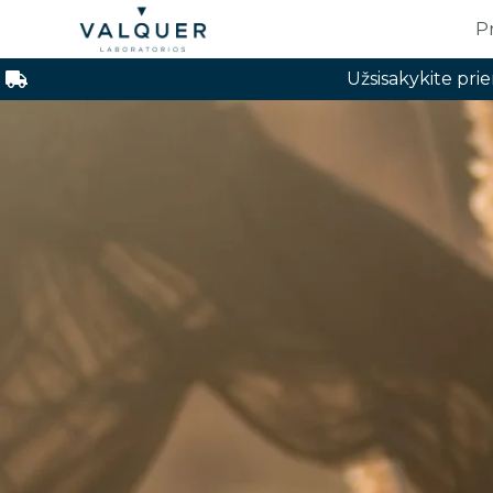
Pereiti
P
prie
turinio
Užsisakykite pri