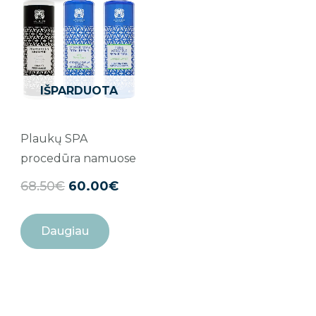
was:
is:
68.50€.
60.00€.
IŠPARDUOTA
Plaukų SPA
procedūra namuose
68.50
€
60.00
€
Daugiau