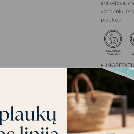
ant odos atsir
vandeniu. Prod
plaukus.
INGREDIEN
KAIP NAUD
25.80
€
Neturime