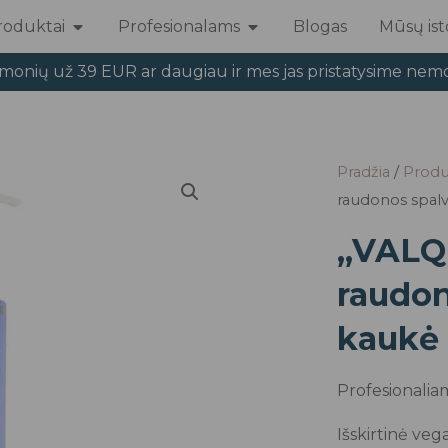
roduktai
Profesionalams
Blogas
Mūsų isto
Open Produktai
Open Profesionalams
emonių už 39 EUR ar daugiau ir mes jas pristatysime nem
Pradžia
/
Produ
raudonos spal
„VALQ
raudon
kaukė 
Profesionalia
Išskirtinė veg