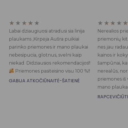
Rated
★
★
★
★
★
★
★
★
★
5
Labai dziaugiuosi atradusi sia linija
Nerealios pr
out
plaukams ,Kirpėja Aušra puikiai
priemonių kit
of
parinko priemones ir mano plaukai
nes jau radau
5
nebesipucia, glotnus, svelni kaip
kainos ir kok
niekad. Didziausios rekomendacijos!!
šampūnai, kau
Priemones pasiteisino visu 100 %!!
nerealūs, nori
priemones iš 
GABIJA ATKOČIŪNAITĖ-ŠATIENĖ
mano plauk
RAPCEVIČIŪTĖ