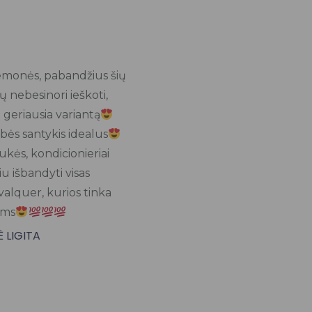
Rated
★
5
iemonės, pabandžius šių
out
ų nebesinori ieškoti,
of
 geriausia variantą
5
ybės santykis idealus
kės, kondicionieriai
u išbandyti visas
valquer, kurios tinka
ams
 LIGITA