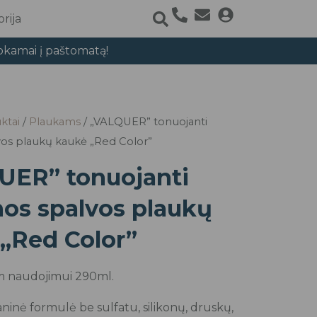
rija
okamai į paštomatą!
ktai
/
Plaukams
/ „VALQUER” tonuojanti
vos plaukų kaukė „Red Color”
UER” tonuojanti
os spalvos plaukų
„Red Color”
m naudojimui 290ml.
aninė formulė be sulfatu, silikonų, druskų,