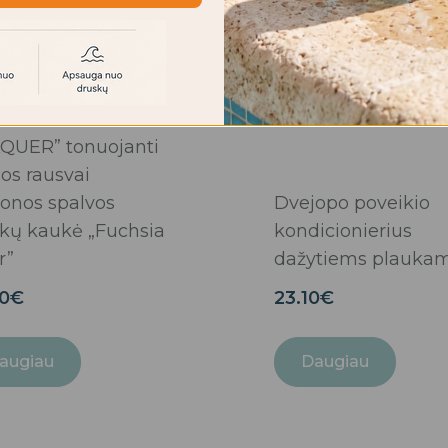
IŠPARDUOTA
IŠPARDUOTA
QUER” tonuojanti
ios rausvai
onos spalvos
Dvejopo poveikio
kų kaukė „Fuchsia
kondicionierius
r”
dažytiems plauka
0
€
23.10
€
augiau
Daugiau