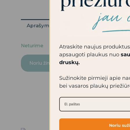
Aprašymas
Atsiliepimai (0)
Neturime
Atraskite naujus produktus
apsaugoti plaukus nuo
sau
druskų.
Sužinokite pirmieji apie n
bei vasaros plaukų priežiū
Noriu suž