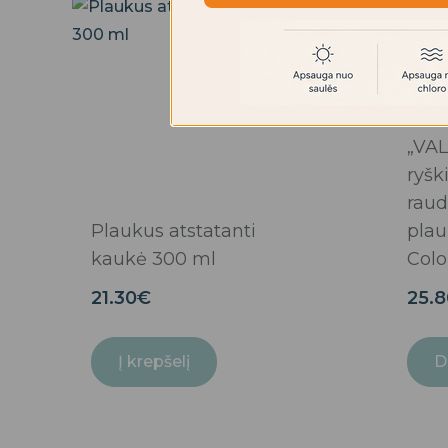
„VAL
ryšk
raud
Plaukus atstatanti
plau
kaukė 300 ml
Colo
21.30
€
25.8
Į krepšelį
D