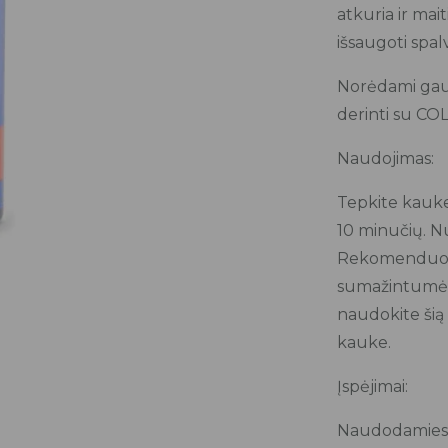
atkuria ir mait
išsaugoti spa
Norėdami gaut
derinti su 
Naudojimas:
Tepkite kauke
10 minučių. N
Rekomenduoja
sumažintumėt
naudokite š
kauke.
Įspėjimai:
Naudodamiesi p