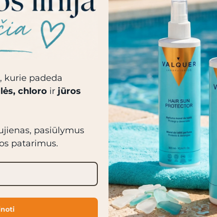
, kurie padeda
lės, chloro
ir
jūros
aujienas, pasiūlymus
ros patarimus.
Panašūs produktai
inoti