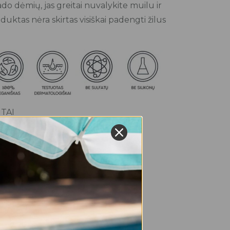
ado dėmių, jas greitai nuvalykite muilu ir
uktas nėra skirtas visiškai padengti žilus
TAI
OTI?