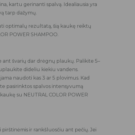
ina, kartu gerinanti spalvą. Idealiausia yra
lvą tarp dažymų.
i optimalų rezultatą, šią kaukę reiktų
COLOR POWER SHAMPOO.
 ant švarių dar drėgnų plaukų. Palikite 5–
uplaukite dideliu kiekiu vandens.
ma naudoti kas 3 ar 5 plovimus. Kad
e pasirinktos spalvos intensyvumą
ią kaukę su NEUTRAL COLOR POWER
irštinėmis ir rankšluosčiu ant pečių. Jei