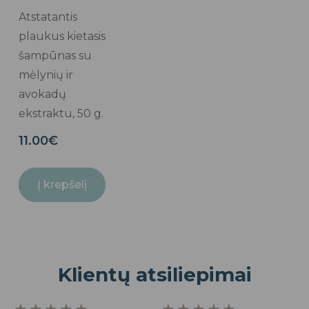
Atstatantis
plaukus kietasis
šampūnas su
mėlynių ir
avokadų
ekstraktu, 50 g.
11.00
€
Į krepšelį
Klientų atsiliepimai
Rated
Rated