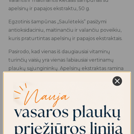
Valantis ir maitinantis kietasis šampūnas su
apelsinų ir papajos ekstraktu, 50 g.
Egzotinis šampūnas „Saulėtekis” pasižymi
antioksidaciniu, maitinančiu ir valančiu poveikiu,
kuris praturtintas apelsinų ir papajos ekstraktais.
Pasirodo, kad vienas iš daugiausiai vitaminų
turinčių vaisių yra vienas labiausiai vertinamų
plaukų sąjungininkų. Apelsinų ekstraktas ramina
ir padeda kokybiškai išvalyti plaukus, taip pat
veikia prieš pleiskanų atsiradimą.
Apelsinų ekstraktas pasižymi drėkinamuoju ir
atstatomuoju poveikiu. Tuo tarpu papajos vaisius
turi savyje daug cukrų: gliukozės ir fruktozės. Šie
cukrūs yra higroskopiški, nes esant tam tikroms
sąlygoms gali absorbuoti ir sulaikyti vandenį, o tai