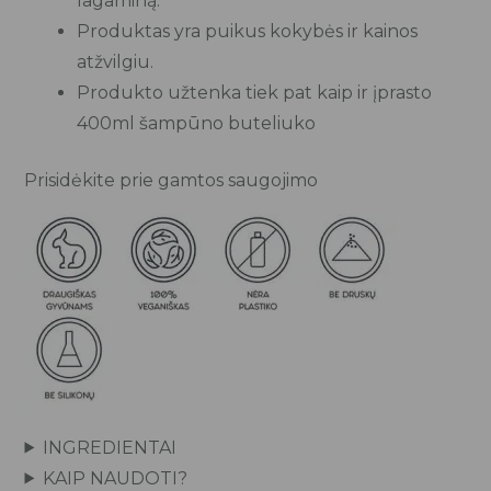
lagaminą.
Produktas yra puikus kokybės ir kainos
atžvilgiu.
Produkto užtenka tiek pat kaip ir įprasto
400ml šampūno buteliuko
Prisidėkite prie gamtos saugojimo
INGREDIENTAI
KAIP NAUDOTI?