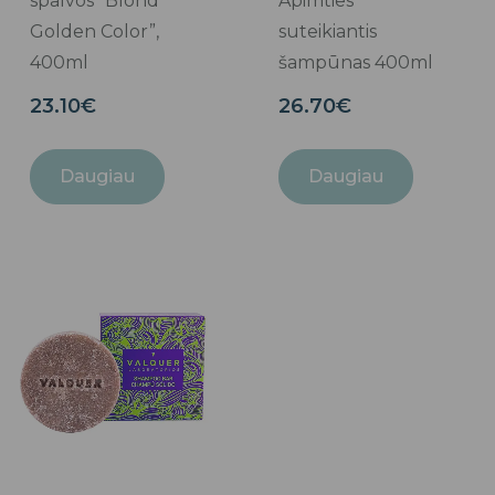
spalvos “Blond
Apimties
Golden Color”,
suteikiantis
400ml
šampūnas 400ml
23.10
€
26.70
€
Daugiau
Daugiau