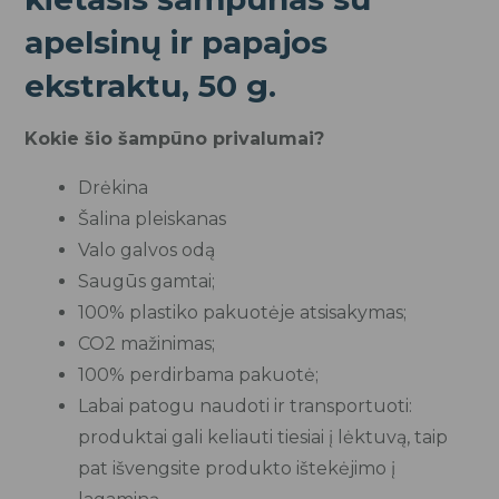
apelsinų ir papajos
ekstraktu, 50 g.
Kokie šio šampūno privalumai?
Drėkina
Šalina pleiskanas
Valo galvos odą
Saugūs gamtai;
100% plastiko pakuotėje atsisakymas;
CO2 mažinimas;
100% perdirbama pakuotė;
Labai patogu naudoti ir transportuoti:
produktai gali keliauti tiesiai į lėktuvą, taip
pat išvengsite produkto ištekėjimo į