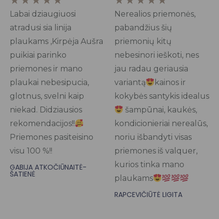
★
★
★
★
★
★
★
★
★
★
5
5
Labai dziaugiuosi
Nerealios priemonės,
out
out
atradusi sia linija
pabandžius šių
of
of
plaukams ,Kirpėja Aušra
priemonių kitų
5
5
puikiai parinko
nebesinori ieškoti, nes
priemones ir mano
jau radau geriausia
plaukai nebesipucia,
variantą
kainos ir
glotnus, svelni kaip
kokybės santykis idealus
niekad. Didziausios
šampūnai, kaukės,
rekomendacijos!!
kondicionieriai nerealūs,
Priemones pasiteisino
noriu išbandyti visas
visu 100 %!!
priemones iš valquer,
kurios tinka mano
GABIJA ATKOČIŪNAITĖ-
ŠATIENĖ
plaukams
RAPCEVIČIŪTĖ LIGITA