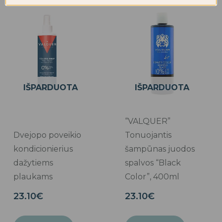
IŠPARDUOTA
IŠPARDUOTA
“VALQUER”
Dvejopo poveikio
Tonuojantis
kondicionierius
šampūnas juodos
dažytiems
spalvos “Black
plaukams
Color”, 400ml
23.10
€
23.10
€