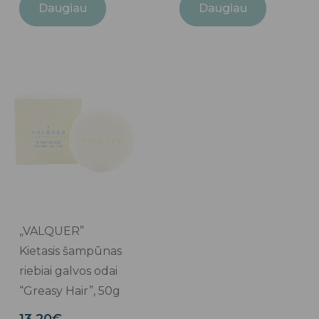
Daugiau
Daugiau
„VALQUER”
Kietasis šampūnas
riebiai galvos odai
“Greasy Hair”, 50g
13.20
€