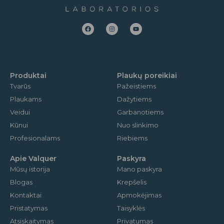
F
I
Y
a
n
o
c
s
u
e
t
t
b
a
u
o
g
b
o
r
e
k
a
m
Produktai
Plaukų poreikiai
Tvarūs
Pažeistiems
Plaukams
Dažytiems
Veidui
Garbanotiems
Kūnui
Nuo slinkimo
Profesionalams
Riebiems
Apie Valquer
Paskyra
Mūsų istorija
Mano paskyra
Blogas
Krepšelis
Kontaktai
Apmokėjimas
Pristatymas
Taisyklės
Atsiskaitymas
Privatumas