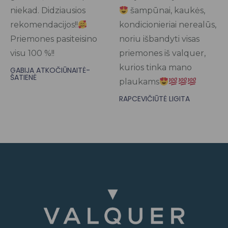
niekad. Didziausios
šampūnai, kaukės,
rekomendacijos!!
kondicionieriai nerealūs,
Priemones pasiteisino
noriu išbandyti visas
visu 100 %!!
priemones iš valquer,
kurios tinka mano
GABIJA ATKOČIŪNAITĖ-
ŠATIENĖ
plaukams
RAPCEVIČIŪTĖ LIGITA