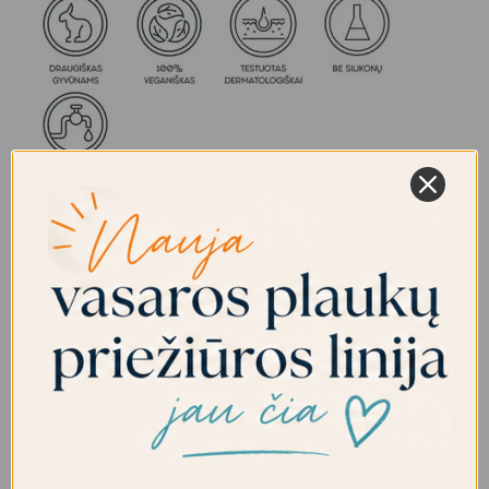
INGREDIENTAI: Aqua, sodium laureth sulfate,
cocamide dea, cocamidopropyl betaine, decyl
glucoside, sodium chloride, benzyl alcohol,
perfume, glycerin, sodium benzoate,
polyquaternium-7, tocopheryl acetate, citric
acid, hydroxypropyl guar
hydroxypropyltrimonium chloride, benzoic acid,
aloe barbadensis leaf juice powder, panthenol,
linalool, hydroxypropyltrimonium corn / wheat /