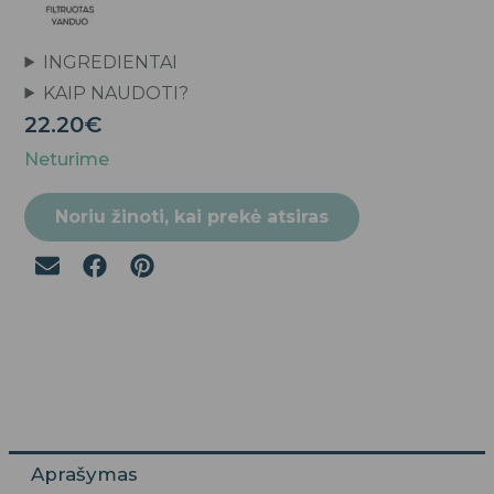
INGREDIENTAI
KAIP NAUDOTI?
22.20
€
Neturime
Noriu žinoti, kai prekė atsiras
Aprašymas