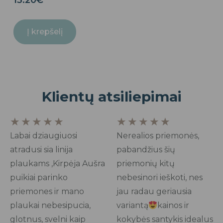
Į krepšelį
Klientų atsiliepimai
Rated
Rated
★
★
★
★
★
★
★
★
★
★
5
5
Labai dziaugiuosi
Nerealios priemonės,
out
out
atradusi sia linija
pabandžius šių
of
of
plaukams ,Kirpėja Aušra
priemonių kitų
5
5
puikiai parinko
nebesinori ieškoti, nes
priemones ir mano
jau radau geriausia
plaukai nebesipucia,
variantą
kainos ir
glotnus, svelni kaip
kokybės santykis idealus