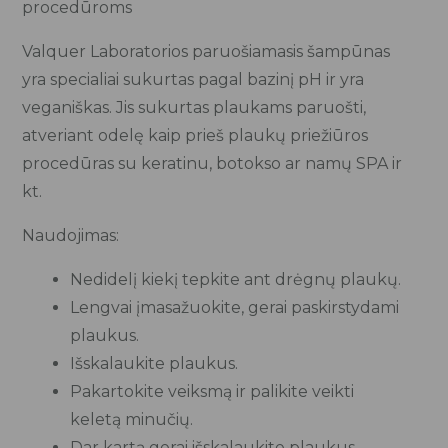
procedūroms
Valquer Laboratorios paruošiamasis šampūnas
yra specialiai sukurtas pagal bazinį pH ir yra
veganiškas. Jis sukurtas plaukams paruošti,
atveriant odelę kaip prieš plaukų priežiūros
procedūras su keratinu, botokso ar namų SPA ir
kt.
Naudojimas:
Nedidelį kiekį tepkite ant drėgnų plaukų.
Lengvai įmasažuokite, gerai paskirstydami
plaukus.
Išskalaukite plaukus.
Pakartokite veiksmą ir palikite veikti
keletą minučių.
Dar kartą gerai išskalaukite plaukus