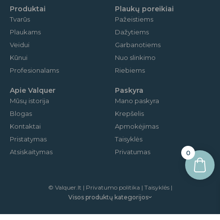
m
Produktai
Plaukų poreikiai
Tvarūs
Pažeistiems
Plaukams
Dažytiems
Veidui
Garbanotiems
Kūnui
Nuo slinkimo
Profesionalams
Riebiems
Apie Valquer
Paskyra
Mūsų istorija
Mano paskyra
Blogas
Krepšelis
Kontaktai
Apmokėjimas
Pristatymas
Taisyklės
Atsiskaitymas
Privatumas
0
© Valquer.lt | Privatumo politika | Taisyklės |
Visos produktų kategorijos