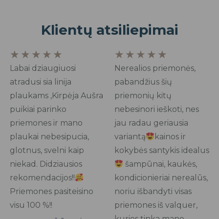
Klientų atsiliepimai
Rated
Rated
★
★
★
★
★
★
★
★
★
★
5
5
Labai dziaugiuosi
Nerealios priemonės,
out
out
atradusi sia linija
pabandžius šių
of
of
plaukams ,Kirpėja Aušra
priemonių kitų
5
5
puikiai parinko
nebesinori ieškoti, nes
priemones ir mano
jau radau geriausia
plaukai nebesipucia,
variantą
kainos ir
glotnus, svelni kaip
kokybės santykis idealus
niekad. Didziausios
šampūnai, kaukės,
rekomendacijos!!
kondicionieriai nerealūs,
Priemones pasiteisino
noriu išbandyti visas
visu 100 %!!
priemones iš valquer,
kurios tinka mano