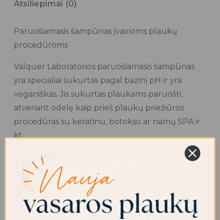
Atsiliepimai (0)
Paruošiamasis šampūnas įvairioms plaukų
procedūroms
Valquer Laboratorios paruošiamasis šampūnas
yra specialiai sukurtas pagal bazinį pH ir yra
veganiškas. Jis sukurtas plaukams paruošti,
atveriant odelę kaip prieš plaukų priežiūros
procedūras su keratinu, botokso ar namų SPA ir
kt.
Naudojimas:
Nedidelį kiekį tepkite ant drėgnų plaukų.
Lengvai įmasažuokite, gerai paskirstydami