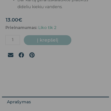
dideliu kiekiu vandens.
13.00
€
produkto
Prieinamumas:
Liko tik 2
kiekis:
Į krepšelį
Paruošiamasis
šampūnas
Aprašymas