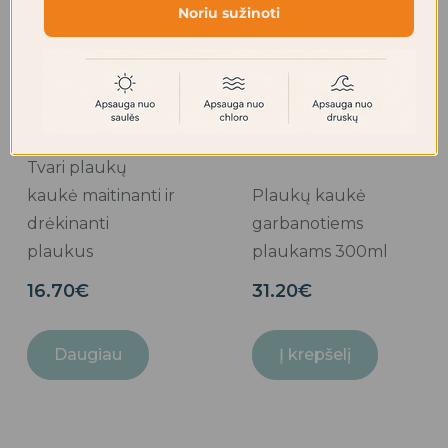
Noriu sužinoti
IŠPARDUOTA
Tvari plaukų
kaukė maitinanti ir
Plaukų kaukė
drėkinanti
garbanotiems
plaukus
plaukams 300ml
16.70
€
31.20
€
Daugiau
Į krepšelį