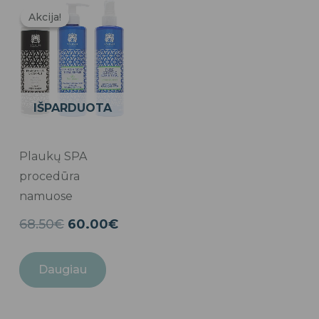
Original
Current
price
price
Akcija!
Akcija!
was:
is:
68.50€.
60.00€.
IŠPARDUOTA
Plaukų SPA
procedūra
namuose
68.50
€
60.00
€
Daugiau