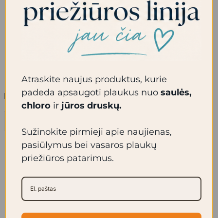
plaukus.
Išskalaukite plaukus.
Pakartokite veiksmą ir palikite veikti keletą
minučių.
Dar kartą gerai išskalaukite plaukus dideliu
kiekiu vandens.
Atraskite naujus produktus, kurie
produkto
padeda apsaugoti plaukus nuo
saulės,
Prieinamumas:
Liko tik 2
kiekis:
chloro
ir
jūros druskų.
Paruošiamasis
Į krepšelį
šampūnas
Sužinokite pirmieji apie naujienas,
pasiūlymus bei vasaros plaukų
priežiūros patarimus.
Panašūs produktai