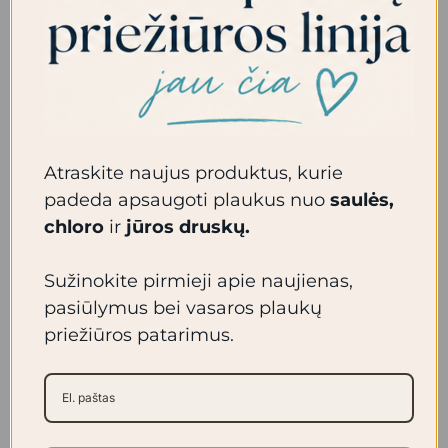
IŠPARDUOTA
Atraskite naujus produktus, kurie
padeda apsaugoti plaukus nuo
saulės,
Mėginukas –
chloro
ir
jūros druskų.
Plaukų kaukė
garbanotiems
Mėginukas –
Sužinokite pirmieji apie naujienas,
plaukams.
Vitaminas C veido
pasiūlymus bei vasaros plaukų
priežiūrai.
0.00
€
priežiūros patarimus.
Daugiau
Daugiau