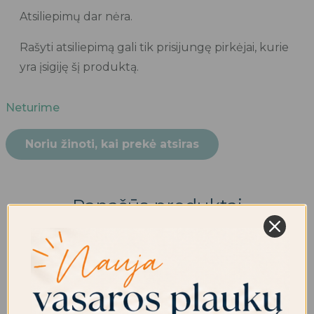
Atsiliepimų dar nėra.
Rašyti atsiliepimą gali tik prisijungę pirkėjai, kurie
yra įsigiję šį produktą.
Neturime
Noriu žinoti, kai prekė atsiras
Panašūs produktai