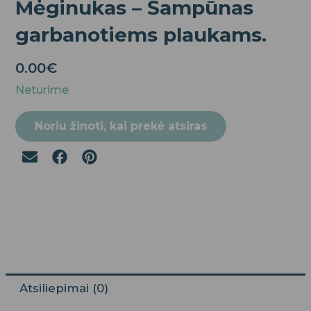
Mėginukas – Šampūnas
garbanotiems plaukams.
0.00
€
Neturime
Noriu žinoti, kai prekė atsiras
Atsiliepimai (0)