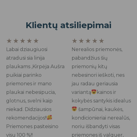
Klientų atsiliepimai
Rated
Rated
★
★
★
★
★
★
★
★
★
★
5
5
Labai dziaugiuosi
Nerealios priemonės,
out
out
atradusi sia linija
pabandžius šių
of
of
plaukams ,Kirpėja Aušra
priemonių kitų
5
5
puikiai parinko
nebesinori ieškoti, nes
priemones ir mano
jau radau geriausia
plaukai nebesipucia,
variantą
kainos ir
glotnus, svelni kaip
kokybės santykis idealus
niekad. Didziausios
šampūnai, kaukės,
rekomendacijos!!
kondicionieriai nerealūs,
Priemones pasiteisino
noriu išbandyti visas
visu 100 %!!
priemones iš valquer,