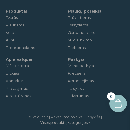
k
a
m
Produktai
Plaukų poreikiai
Tvarūs
Pažeistiems
Plaukams
Dažytiems
Veidui
Garbanotiems
Kūnui
Nuo slinkimo
Profesionalams
Riebiems
Apie Valquer
Paskyra
Mūsų istorija
Mano paskyra
Blogas
Krepšelis
Kontaktai
Apmokėjimas
Pristatymas
Taisyklės
Atsiskaitymas
Privatumas
0
© Valquer.lt | Privatumo politika | Taisyklės |
Visos produktų kategorijos