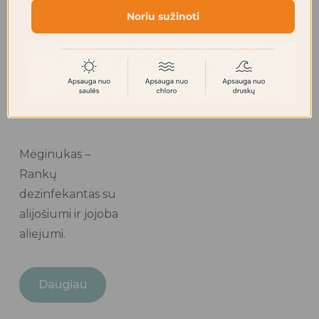
Noriu sužinoti
Mėginukas –
Rankų
dezinfekantas su
alijošiumi ir jojoba
aliejumi.
Daugiau