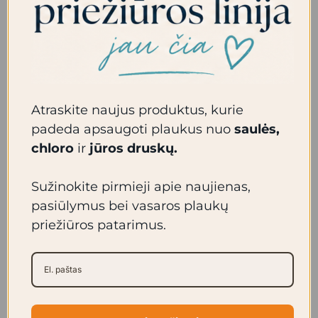
IŠPARDUOTA
Mėginukas –
Šampūnas
Mėginukas –
Atraskite naujus produktus, kurie
garbanotiems
Ypatingai švelnus
padeda apsaugoti plaukus nuo
saulės,
plaukams.
vaikiškas šampūnas.
chloro
ir
jūros druskų.
0.00
€
0.00
€
Sužinokite pirmieji apie naujienas,
pasiūlymus bei vasaros plaukų
Daugiau
Daugiau
priežiūros patarimus.