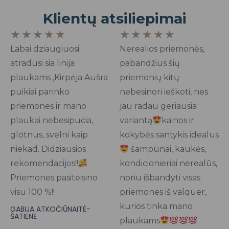
Klientų atsiliepimai
Rated
Rated
★
★
★
★
★
★
★
★
★
★
5
5
Labai dziaugiuosi
Nerealios priemonės,
out
out
atradusi sia linija
pabandžius šių
of
of
plaukams ,Kirpėja Aušra
priemonių kitų
5
5
puikiai parinko
nebesinori ieškoti, nes
priemones ir mano
jau radau geriausia
plaukai nebesipucia,
variantą
kainos ir
glotnus, svelni kaip
kokybės santykis idealus
niekad. Didziausios
šampūnai, kaukės,
rekomendacijos!!
kondicionieriai nerealūs,
Priemones pasiteisino
noriu išbandyti visas
visu 100 %!!
priemones iš valquer,
kurios tinka mano
GABIJA ATKOČIŪNAITĖ-
ŠATIENĖ
plaukams