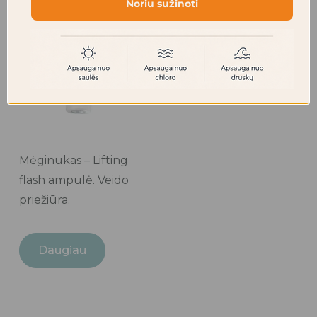
Noriu sužinoti
Mėginukas – Lifting
flash ampulė. Veido
priežiūra.
Daugiau