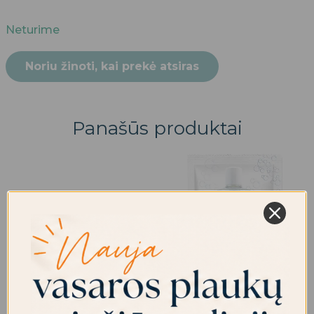
Neturime
Noriu žinoti, kai prekė atsiras
Panašūs produktai
IŠPARDUOTA