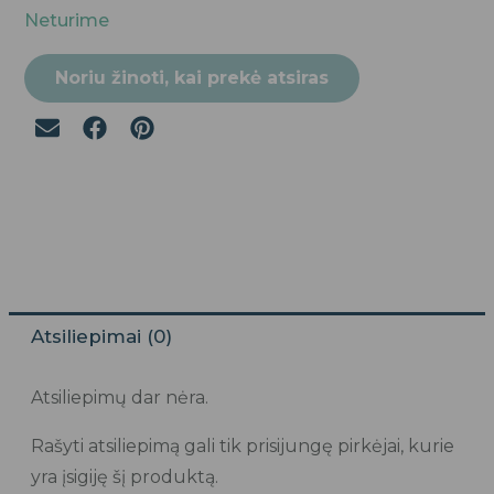
Neturime
Noriu žinoti, kai prekė atsiras
Atsiliepimai (0)
Atsiliepimų dar nėra.
Rašyti atsiliepimą gali tik prisijungę pirkėjai, kurie
yra įsigiję šį produktą.