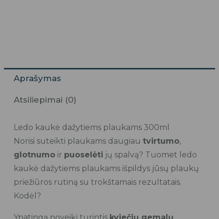
Aprašymas
Atsiliepimai (0)
Ledo kaukė dažytiems plaukams 300ml
Norisi suteikti plaukams daugiau
tvirtumo
,
glotnumo
ir
puoselėti
jų spalvą? Tuomet ledo
kaukė dažytiems plaukams išpildys jūsų plaukų
priežiūros rutiną su trokštamais rezultatais.
Kodėl?
Ypatingą poveikį turintis
kviečių gemalų