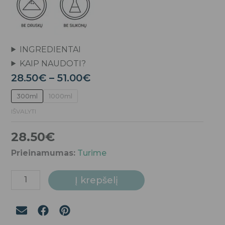
INGREDIENTAI
KAIP NAUDOTI?
Price
28.50
€
–
51.00
€
range:
produkto
300ml
1000ml
28.50€
kiekis:
IŠVALYTI
through
Ledo
51.00€
28.50
€
kaukė
dažytiems
Prieinamumas:
Turime
plaukams
Į krepšelį