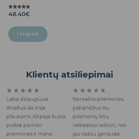
Įvertinimas:
48.40
€
5.00
iš 5
Į krepšelį
Klientų atsiliepimai
Rated
Rated
★
★
★
★
★
★
★
★
★
★
5
5
Labai dziaugiuosi
Nerealios priemonės,
out
out
atradusi sia linija
pabandžius šių
of
of
plaukams ,Kirpėja Aušra
priemonių kitų
5
5
puikiai parinko
nebesinori ieškoti, nes
priemones ir mano
jau radau geriausia