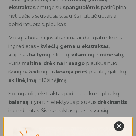
ekstraktas
drauge su
spanguolėmis
pasirūpina
net pačiais sausiausiais, saulės nubučiuotais ar
dehidratuotais, plaukais.
Mūsų laboratorijos atradimas ir daugiafunkcinis
ingredietas –
kviečių gemalų ekstraktas
,
kupinas
baltymų
ir lipidų,
vitaminų
ir
mineralų
,
kuris
maitina
,
drėkina
ir
saugo
plaukus nuo
išorių pažeidimų. Jis
kovoja
prieš
plaukų galiukų
skilinėjimą
ir lūžinėjimą.
Spanguolių ekstraktas padeda atkurti plaukų
balansą
ir yra itin efektyvus plaukus
drėkinantis
ingredientas. Šis ekstraktas gausus
vaisių
rūgštimis
, todėl turi
stimuliacinį
ir
atgaivinantį
poveikį.