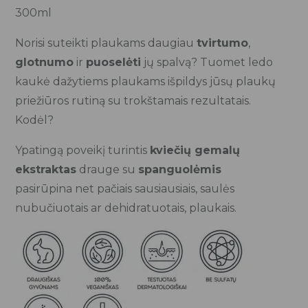
300ml
Norisi suteikti plaukams daugiau
tvirtumo
,
glotnumo
ir
puoselėti
jų spalvą? Tuomet ledo
kaukė dažytiems plaukams išpildys jūsų plaukų
priežiūros rutiną su trokštamais rezultatais.
Kodėl?
Ypatingą poveikį turintis
kviečių gemalų
ekstraktas
drauge su
spanguolėmis
pasirūpina net pačiais sausiausiais, saulės
nubučiuotais ar dehidratuotais, plaukais.