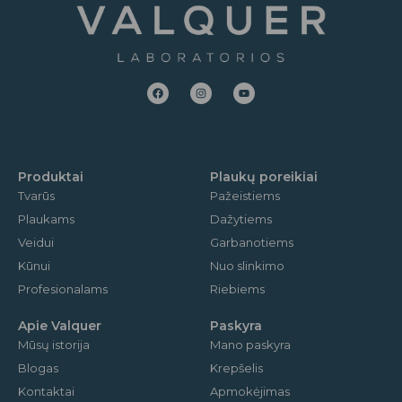
F
I
Y
a
n
o
c
s
u
e
t
t
b
a
u
o
g
b
o
r
e
k
a
m
Produktai
Plaukų poreikiai
Tvarūs
Pažeistiems
Plaukams
Dažytiems
Veidui
Garbanotiems
Kūnui
Nuo slinkimo
Profesionalams
Riebiems
Apie Valquer
Paskyra
Mūsų istorija
Mano paskyra
Blogas
Krepšelis
Kontaktai
Apmokėjimas