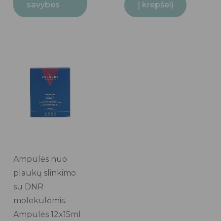
savybes
Į krepšelį
Ampulės nuo
plaukų slinkimo
su DNR
molekulėmis.
Ampulės 12x15ml