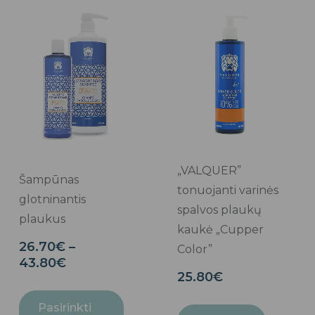
Price
This
range:
product
26.70€
has
through
multiple
43.80€
variants.
The
options
may
„VALQUER”
be
Šampūnas
tonuojanti varinės
chosen
glotninantis
spalvos plaukų
on
plaukus
kaukė „Cupper
the
26.70
€
–
Color”
product
43.80
€
page
25.80
€
Pasirinkti