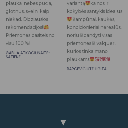
plaukai nebesipucia,
variantą
kainos ir
glotnus, svelni kaip
kokybės santykis idealus
niekad. Didziausios
šampūnai, kaukės,
rekomendacijos!!
kondicionieriai nerealūs,
Priemones pasiteisino
noriu išbandyti visas
visu 100 %!!
priemones iš valquer,
kurios tinka mano
GABIJA ATKOČIŪNAITĖ-
ŠATIENĖ
plaukams
RAPCEVIČIŪTĖ LIGITA