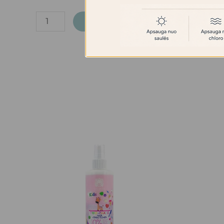
„VALQUER”
Į krepšelį
Kietasis
šampūnas
riebiai
galvos
odai
“Greasy
Hair”,
50g