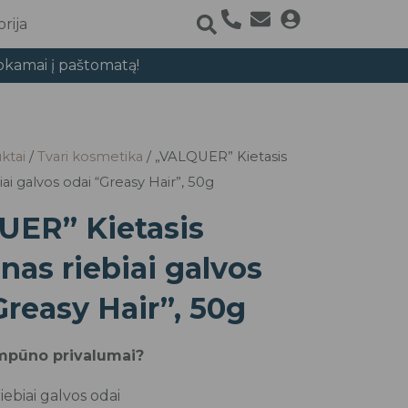
rija
okamai į paštomatą!
ktai
/
Tvari kosmetika
/ „VALQUER” Kietasis
i galvos odai “Greasy Hair”, 50g
UER” Kietasis
as riebiai galvos
Greasy Hair”, 50g
ampūno privalumai?
riebiai galvos odai