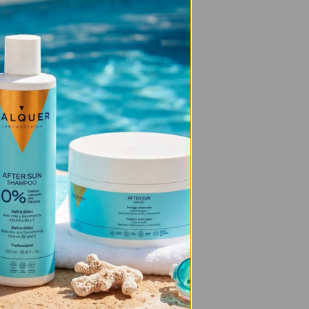
mybos praktikos).
A filtrus).