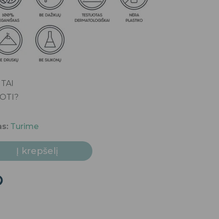
TAI
OTI?
s:
Turime
Į krepšelį