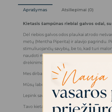
Aprašymas
Atsiliepimai (0)
Kietasis šampūnas riebiai galvos odai, su 
Dėl riebios galvos odos plaukai atrodo nešva
mėtų (Mentha Piperita) ir alavijo pagrindu. P
stimuliuojančių savybių, be to, kad turi malonų
naudoti medicinoje. Savo ruožtu alavijas šiai
drėkinimo ir minkštumo. Tarp daugybės kitų ak
Mes dirbame jums ir mūsų planetai.
Mūsų laboratorijos pagalba norime pasiūlyti k
Lepink savo plaukus taip pat kaip savo odą
Tavo kietasis šampūnas yra ne tik higienos pri