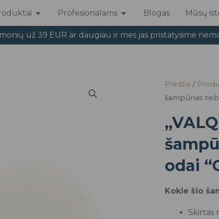
roduktai
Profesionalams
Blogas
Mūsų isto
Open Produktai
Open Profesionalams
emonių už 39 EUR ar daugiau ir mes jas pristatysime nem
Pradžia
/
Produ
šampūnas riebia
„VALQ
šampūn
odai “
Kokie šio š
Skirtas 