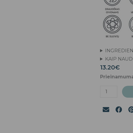
INGREDIEN
KAIP NAUD
13.20
€
produkto
Prieinamuma
kiekis:
„VALQUER”
Kietasis
šampūnas
riebiai
galvos