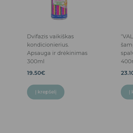
Dvifazis vaikiškas
“VAL
kondicionierius.
šam
Apsauga ir drėkinimas
spal
300ml
400
19.50
€
23.1
Į krepšelį
Į