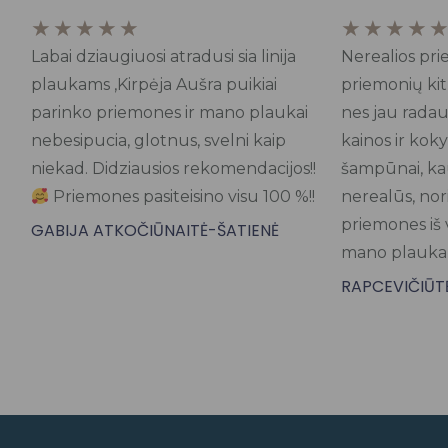
Rated
★
★
★
★
★
★
★
★
★
5
Labai dziaugiuosi atradusi sia linija
Nerealios pr
out
plaukams ,Kirpėja Aušra puikiai
priemonių kit
of
parinko priemones ir mano plaukai
nes jau radau
5
nebesipucia, glotnus, svelni kaip
kainos ir kok
niekad. Didziausios rekomendacijos!!
šampūnai, kau
Priemones pasiteisino visu 100 %!!
nerealūs, nori
priemones iš 
GABIJA ATKOČIŪNAITĖ-ŠATIENĖ
mano plauk
RAPCEVIČIŪTĖ