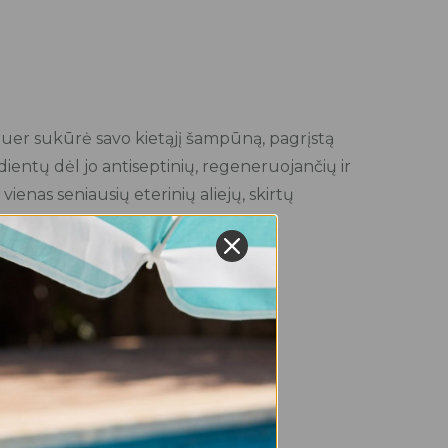
quer sukūrė savo kietąjį šampūną, pagrįstą
dientų dėl jo antiseptinių, regeneruojančių ir
vienas seniausių eterinių aliejų, skirtų
 ingredientų, nes suteikia plaukams
salicilo rūgštys.
r 100% veganiška.
ieną.