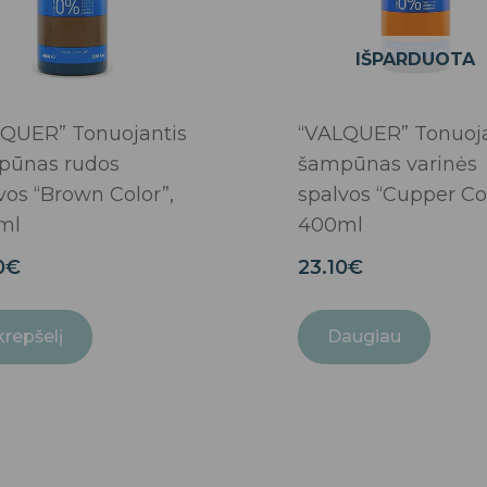
IŠPARDUOTA
QUER” Tonuojantis
“VALQUER” Tonuoja
pūnas rudos
šampūnas varinės
vos “Brown Color”,
spalvos “Cupper Col
ml
400ml
0
€
23.10
€
 krepšelį
Daugiau