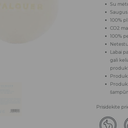
Su mėto
Saugus 
100% pl
CO2 maž
100% pe
Netestu
Labai p
gali keli
produkt
Produkta
Produkt
šampūn
Prisidėkite p