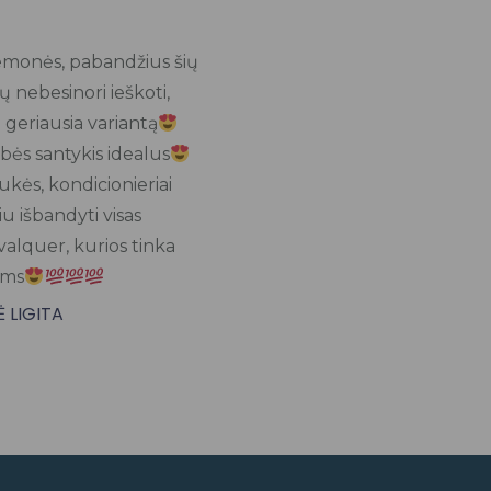
Rated
★
5
iemonės, pabandžius šių
out
ų nebesinori ieškoti,
of
 geriausia variantą
5
ybės santykis idealus
kės, kondicionieriai
u išbandyti visas
valquer, kurios tinka
ams
 LIGITA