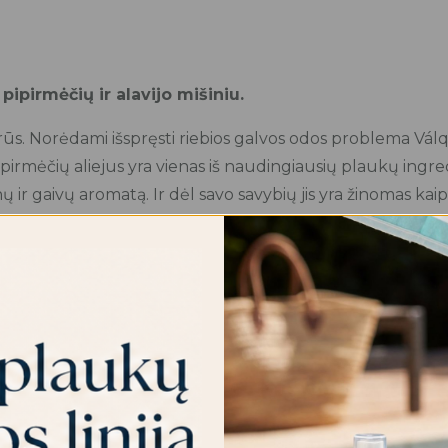
odai
“Greasy
Hair”,
50g
pipirmėčių ir alavijo mišiniu.
rūs. Norėdami išspręsti riebios galvos odos problema Vál
ipirmėčių aliejus yra vienas iš naudingiausių plaukų ingre
 ir gaivų aromatą. Ir dėl savo savybių jis yra žinomas kaip 
s laikais tapo dar vienu iš pagrindinių kosmetikos gaminių
tyvių komponentų yra vitaminai, mineralai, fermentai ir 
asdieninę kokybišką kosmetikos liniją, kuri yra natūrali i
emonė, bet ir grožio šaltinis. Pasirūpink savo grožiu kas d